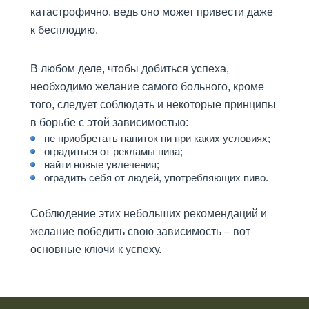
ДЕТОКСИКАЦИЯ ПРИ
катастрофично, ведь оно может привести даже
АЛКОГОЛЬНОМ ОТРАВЛЕНИИ
к бесплодию.
В КУРГАНЕ
ЦЕНТР ПОМОЩИ
АЛКОГОЛИКАМ В КУРГАНЕ
В любом деле, чтобы добиться успеха,
необходимо желание самого больного, кроме
Стоимость
того, следует соблюдать и некоторые принципы
в борьбе с этой зависимостью:
Важно знать
не приобретать напиток ни при каких условиях;
оградиться от рекламы пива;
Отзывы
найти новые увлечения;
оградить себя от людей, употребляющих пиво.
Контакты
Соблюдение этих небольших рекомендаций и
желание победить свою зависимость – вот
основные ключи к успеху.