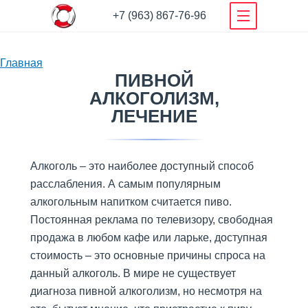
+7 (963) 867-76-96
О нашем деле
Главная
Наша команда специалистов
ПИВНОЙ
Вы
Новости центра
АЛКОГОЛИЗМ,
здесь
ЛЕЧЕНИЕ
Полезные Статьи
Отзывы
Как попасть в центр
Алкоголь – это наиболее доступный способ
Условия проживания
расслабления. А самым популярным
Фотогалерея
алкогольным напитком считается пиво.
Гарантии
Постоянная реклама по телевизору, свободная
Видео нашего центра
продажа в любом кафе или ларьке, доступная
Документы
стоимость – это основные причины спроса на
Родственникам
данный алкоголь. В мире не существует
диагноза пивной алкоголизм, но несмотря на
Родственникам