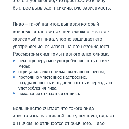
это, бытует мнение, что пристрастие к пиву
Поведение
быстрее вызывает психическую зависимость.
Родителям
Вопрос-ответ
Пиво – такой напиток, выпивая который
Лечение
вовремя остановиться невозможно. Человек,
наркозависимости
зависимый от пива, упорно защищает его
употребление, ссылаясь на его безобидность.
Вывод из запоя на дому
анонимно
Рассмотрим симптомы пивного алкоголизма:
Лечение
неконтролируемое употребление, отсутствие
меры;
Наша главная задача
отрицание алкоголизма, вызванного пивом;
Программа реабилитации "12
постоянно угнетенное настроение,
шагов"
раздраженность и подавленность в периоды не
употребления пива;
Лечение наркомании
нежелание отказаться от пива.
Принудительное лечение
наркомании
Большинство считает, что такого вида
Лечение алкоголизма
алкоголизма как пивной, не существует, однако
он ничем не отличается от обычного. Пиво
Вывод из запоя на дому