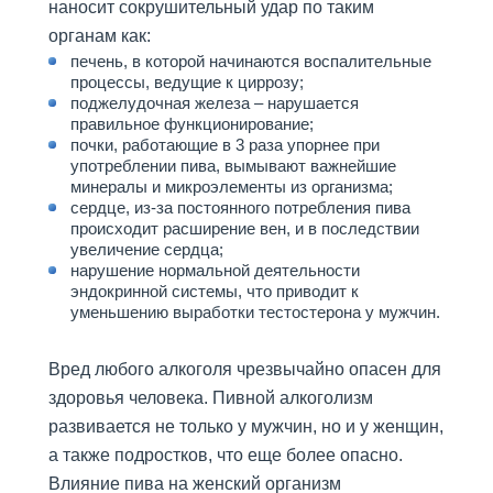
анонимно
наносит сокрушительный удар по таким
Наша главная задача
органам как:
печень, в которой начинаются воспалительные
Программа реабилитации "12
шагов"
процессы, ведущие к циррозу;
поджелудочная железа – нарушается
Лечение алкоголизма
правильное функционирование;
Анонимное лечение
почки, работающие в 3 раза упорнее при
алкоголизма
употреблении пива, вымывают важнейшие
минералы и микроэлементы из организма;
Пивной алкоголизм
сердце, из-за постоянного потребления пива
Стационарное лечение
происходит расширение вен, и в последствии
алкоголизма
увеличение сердца;
нарушение нормальной деятельности
Принудительное лечение
эндокринной системы, что приводит к
алкоголизма
уменьшению выработки тестостерона у мужчин.
Психологическая помощь
алкоголикам
Вред любого алкоголя чрезвычайно опасен для
Лечение женского алкоголизма
здоровья человека. Пивной алкоголизм
КОДИРОВАНИЕ ОТ
развивается не только у мужчин, но и у женщин,
АЛКОГОЛЬНОЙ
ЗАВИСИМОСТИ
а также подростков, что еще более опасно.
Капельница при запое
Влияние пива на женский организм