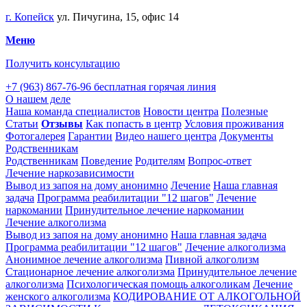
г. Копейск
ул. Пичугина, 15, офис 14
Меню
Получить консультацию
+7 (963) 867-76-96
бесплатная горячая линия
О нашем деле
Наша команда специалистов
Новости центра
Полезные
Статьи
Отзывы
Как попасть в центр
Условия проживания
Фотогалерея
Гарантии
Видео нашего центра
Документы
Родственникам
Родственникам
Поведение
Родителям
Вопрос-ответ
Лечение наркозависимости
Вывод из запоя на дому анонимно
Лечение
Наша главная
задача
Программа реабилитации "12 шагов"
Лечение
наркомании
Принудительное лечение наркомании
Лечение алкоголизма
Вывод из запоя на дому анонимно
Наша главная задача
Программа реабилитации "12 шагов"
Лечение алкоголизма
Анонимное лечение алкоголизма
Пивной алкоголизм
Стационарное лечение алкоголизма
Принудительное лечение
алкоголизма
Психологическая помощь алкоголикам
Лечение
женского алкоголизма
КОДИРОВАНИЕ ОТ АЛКОГОЛЬНОЙ